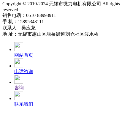
Copyright © 2019-2024 无锡市微力电机有限公司 All rights
reserved
销售电话：0510-88993911
手 机：15895348111
联系人：吴应龙
地 址：无锡市惠山区堰桥街道刘仓社区渡水桥
网站首页
电话咨询
咨询
联系我们