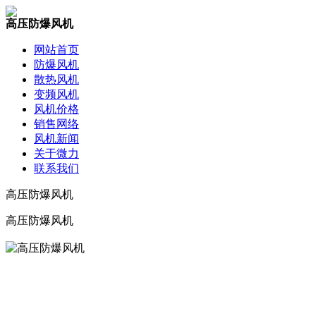
高压防爆风机
网站首页
防爆风机
散热风机
变频风机
风机价格
销售网络
风机新闻
关于微力
联系我们
高压防爆风机
高压防爆风机